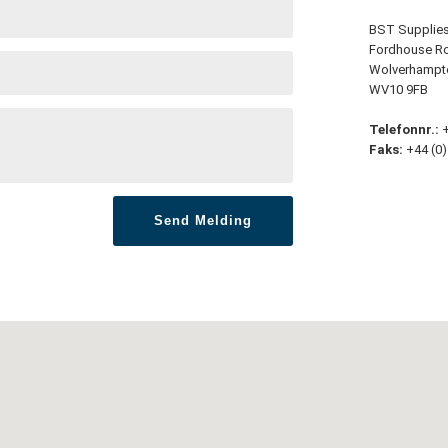
BST Supplies 
Fordhouse Ro
Wolverhampt
WV10 9FB
Telefonnr.:
+
Faks:
+44 (0)