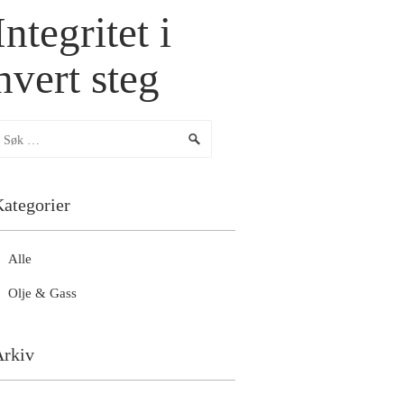
Integritet i
hvert steg
ategorier
Alle
Olje & Gass
Arkiv