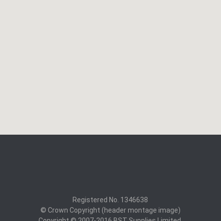
Registered No. 1346638
© Crown Copyright (header montage image)
Copyright © 2007-2016 BST Supplies Limited.