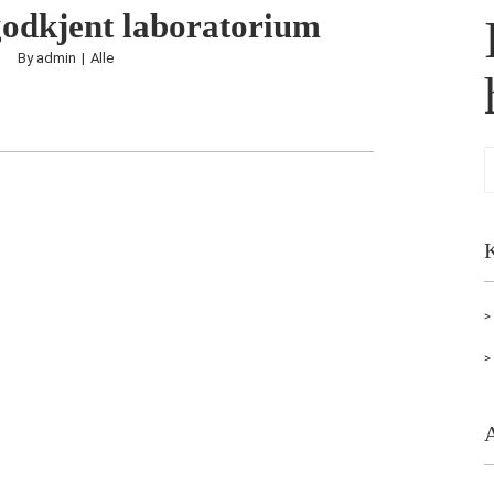
dkjent laboratorium
By
admin
|
Alle
K