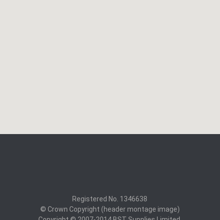
Registered No. 1346638
© Crown Copyright (header montage image)
Copyright © 2007-2014 BST Supplies Limited.