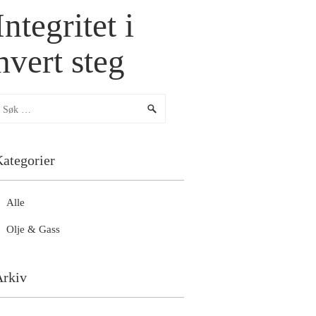
Integritet i
hvert steg
ategorier
Alle
Olje & Gass
Arkiv