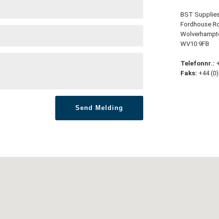
BST Supplies 
Fordhouse Ro
Wolverhampt
WV10 9FB
Telefonnr.:
+
Faks:
+44 (0)