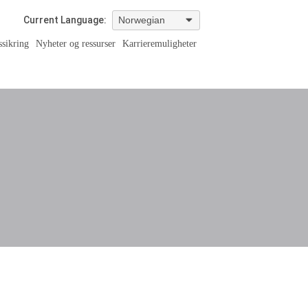
Current Language:
ssikring
Nyheter og ressurser
Karrieremuligheter